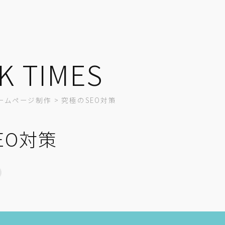
K TIMES
ームページ制作
>
究極のSEO対策
EO対策