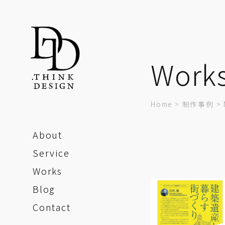
Work
Home
>
制作事例
>
About
Service
Works
Blog
Contact