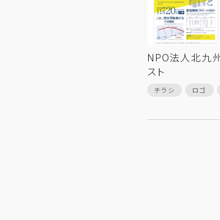
NPO法人北九
スト
チラシ
ロゴ