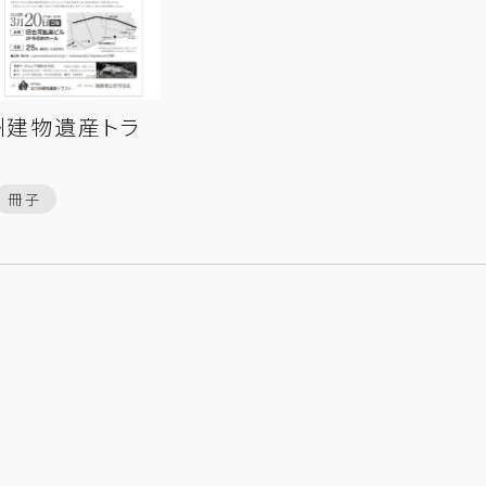
州建物遺産トラ
冊子